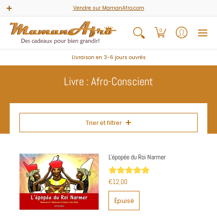
Accueil
Jeux & Activités
Livres & Comptines
Carte 
Vendre sur MamanAfro.com
0
Livraison en 3-6 jours ouvrés
Livre : Afro-Conscient
Trier et filtrer
L'épopée du Roi Narmer
€12,00