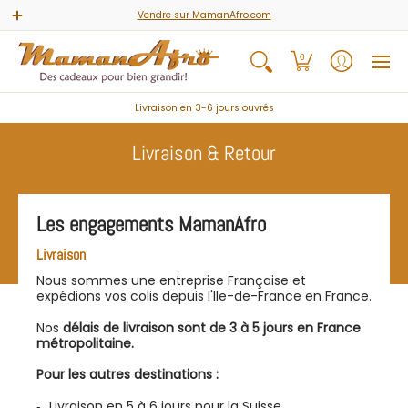
Accueil
Jeux & Activités
Livres & Comptines
Carte 
Vendre sur MamanAfro.com
0
Livraison en 3-6 jours ouvrés
Livraison & Retour
Les engagements MamanAfro
Livraison
Nous sommes une entreprise Française et
expédions vos colis depuis l'Ile-de-France en France.
Nos
délais de livraison sont de 3 à 5 jours
en France
métropolitaine.
Pour les autres destinations :
Livraison en 5 à 6 jours pour la Suisse.