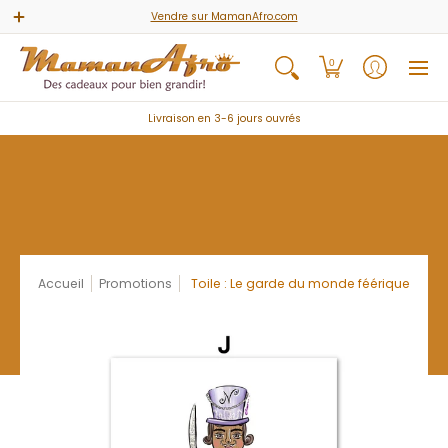
Accueil
Jeux & Activités
Livres & Comptines
Carte 
Vendre sur MamanAfro.com
0
Livraison en 3-6 jours ouvrés
Accueil
Promotions
Toile : Le garde du monde féérique