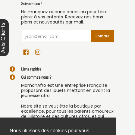
Suivez-nous !
Ne manquez aucune occasion pour faire
plaisir à vos enfants. Recevez nos bons
plans et nouveautés par mail.
vis Clients
Email
Joindre
Liens rapides
Qui sommes-nous ?
MamanAfro est une entreprise Française
proposant des jouets mettant en avant la
jeunesse afro.
Notre site se veut être la boutique par
excellence, pour tous les parents amoureux
de l'Histoire et des cultures afros, et qui
souhaitent transmettre cet amour à leurs
enfants.
Nous utilisons des cookies pour vous